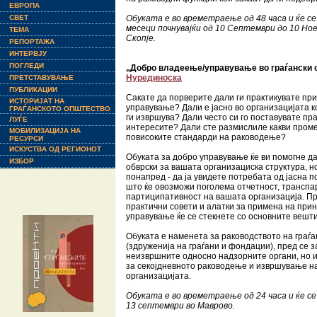
ЕВРОПА
СВЕТ
Обуката е во времетраење од 48 часа и ќе се
месеци почнувајќи од 10 Септември до 10 Но
ТЕМА
Скопје.
РЕПОРТАЖА
ИНТЕРВЈУ
ПОГЛЕДИ
„Добро владеење/управување во граѓански 
Нурединоска
ПРЕТСТАВУВАЊЕ
ПУБЛИКАЦИИ
Сакате да порверите дали ги практикувате пр
ИСТОРИЈАТ НА
управување? Дали е јасно во организацијата кој
ГРАЃАНСКОТО ОПШТЕСТВО
ги извршува? Дали често си го поставувате п
ЛУЃЕ
интересите? Дали сте размислиле какви пром
МОБИЛИЗАЦИЈА НА
повисоките стандарди на раководење?
РЕСУРСИ
ИСКУСТВА ОД РЕГИОНОТ
Обуката за добро управување ќе ви помогне да
ИЗБОР
обврски за вашата организациска структура, но
понапред - да ја увидете потребата од јасна 
што ќе овозможи поголема отчетност, транспа
партиципативност на вашата организација. Пр
практични совети и алатки за примена на при
управување ќе се стекнете со основните вешти
Обуката е наменета за раководството на граѓ
(здруженија на граѓани и фондации), пред се з
неизвршните односно надзорните органи, но и
за секојдневното раководење и извршување на
организацијата.
Обуката е во времетраење од 24 часа и ќе се
13 септември во Маврово.