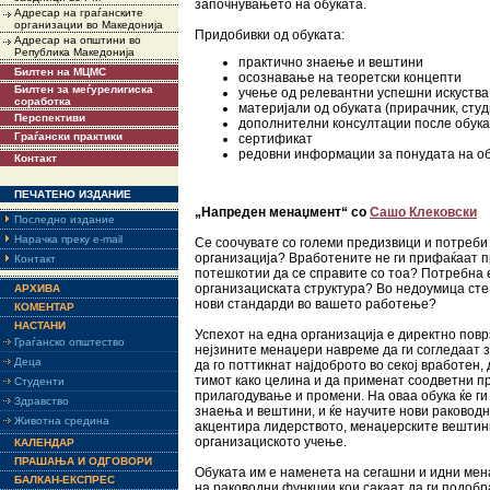
започнувањето на обуката.
Адресар на граѓанските
организации во Македонија
Придобивки од обуката:
Адресар на општини во
Република Македонија
практично знаење и вештини
Билтен на МЦМС
осознавање на теоретски концепти
Билтен за меѓурелигиска
учење од релевантни успешни искуства
соработка
материјали од обуката (прирачник, студ
Перспективи
дополнителни консултации после обук
Граѓански практики
сертификат
редовни информации за понудата на о
Контакт
ПЕЧАТЕНО ИЗДАНИЕ
„Напреден менаџмент“ со
Сашо Клековски
Последно издание
Нарачка преку e-mail
Се соочувате со големи предизвици и потреби
организација? Вработените не ги прифаќаат 
Контакт
потешкотии да се справите со тоа? Потребна 
организациската структура? Во недоумица сте
АРХИВА
нови стандарди во вашето работење?
КОМЕНТАР
НАСТАНИ
Успехот на една организација е директно повр
Граѓанско општество
нејзините менаџери навреме да ги согледаат 
Деца
да го поттикнат најдоброто во секој вработен,
тимот како целина и да применат соодветни п
Студенти
прилагодување и промени. На оваа обука ќе г
Здравство
знаења и вештини, и ќе научите нови раководн
Животна средина
акцентира лидерството, менаџерските вештин
организациското учење.
КАЛЕНДАР
ПРАШАЊА И ОДГОВОРИ
Обуката им е наменета на сегашни и идни мен
БАЛКАН-ЕКСПРЕС
на раководни функции кои сакаат да ги подоб