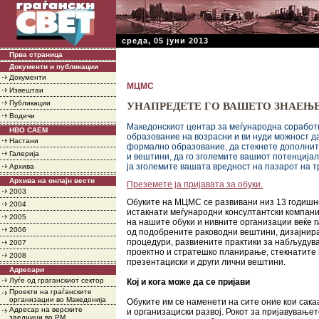
среда, 05 јуни 2013
Прва страница
Документи и публикации
Документи
МЦМС
Извештаи
Публикации
УНАПРЕДЕТЕ ГО ВАШЕТО ЗНАЕЊ
Водичи
Македонскиот центар за меѓународна сорабо
НВО САЕМ
образование на возрасни и ви нуди можност д
Настани
формално образование, да стекнете дополни
Галерија
и вештини, да го зголемите вашиот потенцијал 
ја зголемите вашата вредност на пазарот на т
Архива
Архива на онлајн вести
Преземете ја пријавата за обуки.
2003
Обуките на МЦМС се развивани низ 13 годишно
2004
истакнати меѓународни консултантски компани
2005
на нашите обуки и нивните организации веќе г
2006
од подобрените раководни вештини, дизајнир
процедури, развиените практики за набљудув
2007
проектно и стратешко планирање, стекнатите 
2008
презентациски и други лични вештини.
Адресари
Луѓе од граганскиот сектор
Кој и кога може да се пријави
Проекти на граѓанските
организации во Македонија
Обуките им се наменети на сите оние кои сака
Адресар на верските
и организациски развој. Рокот за пријавувањет
заедници во РМ