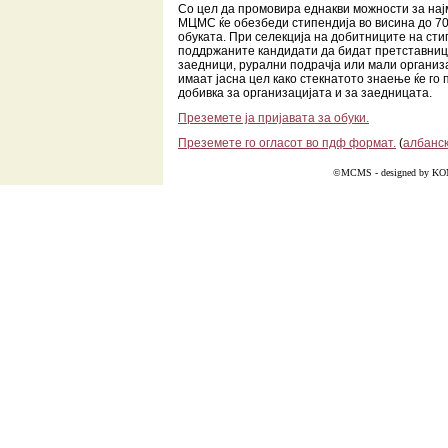
Со цел да промовира еднакви можности за на
МЦМС ќе обезбеди стипендија во висина до 70
обуката. При селекција на добитниците на сти
поддржаните кандидати да бидат претставни
заедници, рурални подрачја или мали организа
имаат јасна цел како стекнатото знаење ќе го
добивка за организацијата и за заедницата.
Преземете ја пријавата за обуки.
Преземете го огласот во пдф формат.
(
албанск
©MCMS - designed by
KO