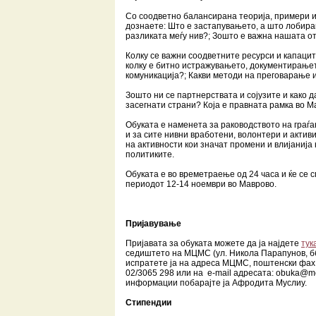
Со соодветно балансирана теорија, примери и
дознаете: Што е застапувањето, а што лобира
разликата меѓу нив?; Зошто е важна нашата о
Колку се важни соодветните ресурси и капацит
колку е битно истражувањето, документирањет
комуникација?; Какви методи на преговарање и
Зошто ни се партнерствата и сојузите и како 
засегнати страни? Која е правната рамка во 
Обуката е наменета за раководството на граѓа
и за сите нивни вработени, волонтери и актив
на активности кои значат промени и влијанија
политиките.
Обуката е во времетраење од 24 часа и ќе се 
периодот 12-14 ноември во Маврово.
Пријавување
Пријавата за обуката можете да ја најдете
тук
седиштето на МЦМС (ул. Никола Парапунов, б
испратете ја на адреса МЦМС, поштенски фах 
02/3065 298 или на e-mail адресата: obuka@m
информации побарајте ја Афродита Муслиу.
Стипендии