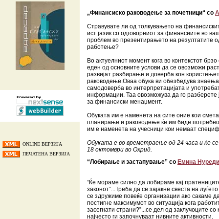
„Финансиско раководење за почетници“ со
А
Стравувате ли од толкувањето на финансиски
ист јазик со одговорниот за финансиите во в
проблем во презентирањето на резултатите 
работење?
Во актуелниот момент кога во контекстот брзо
еден од основните услови да се овозможи раст
развијат разбирање и доверба кон користењет
раководење.Оваа обука ви обезбедува знаења
самодоверба во интерпретацијата и употреба
информации. Таа овозможува да го разберете ј
за финансиски менаџмент.
Обуката им е наменета на сите оние кои смет
планирање и раководење ќе им биде потребно
им е наменета на учесници кои немаат специф
Обуката е во времетраење од 24 часа и ќе се
ONLINE ВЕРЗИЈА
18 октомври во Охрид.
ПЕЧАТЕНА ВЕРЗИЈА
“Лобирање и застапување” со
Емина Нуреди
“Ќе мораме силно да лобираме кај пратеницит
законот”...Треба да се зајакне свеста на луѓет
се здружиме повеќе организации ако сакаме да 
постигне максимумот во ситуација кога работи
засегнати страни?”...се дел од заклучоците со
најчесто ги започнуваат нивните активности.