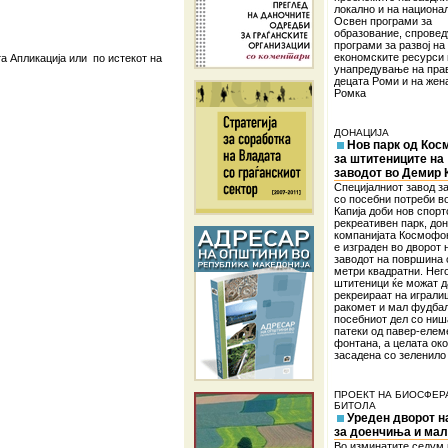
локално и на национа
Освен програми за
образование, спровед
програми за развој на
економските ресурси 
а Апликација или по истекот на
унапредување на пра
децата Роми и на жен
Ромка
ДОНАЦИЈА
Нов парк од Ко
за штитениците на
заводот во Демир 
Специјалниот завод з
со посебни потреби в
Капија доби нов спорт
рекреативен парк, дон
компанијата Космофо
е изграден во дворот 
заводот на површина 
метри квадратни. Нег
штитеници ќе можат д
рекреираат на играли
ракомет и мал фудбал
посебниот дел со ниш
патеки од павер-елем
фонтана, а целата ок
засадена со зеленило
ПРОЕКТ НА БИОСФЕР
БИТОЛА
Уреден дворот н
за доенчиња и мал
Во изминатите седум