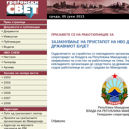
среда, 05 јуни 2013
Прва страница
Документи и публикации
Документи
ПРИЈАВЕТЕ СЕ НА РАБОТИЛНИЦИЕ ЗА
Извештаи
ЗАЈАКНУВАЊЕ НА ПРИСТАПОТ НА НВО Д
Публикации
ДРЖАВНИОТ БУЏЕТ
Водичи
НВО САЕМ
Одделението за соработка со невладините организа
Настани
секретаријат на Владата на Републкика Македонија о
пријавување на учество на работилници на тема: За
Галерија
невладините организации до средствата од државнио
Архива
седум работилници во шест градови во Македонија.
Архива на онлајн вести
2003
2004
2005
2006
2007
2008
Република Македони
Адресари
ВЛАДА НА РЕПУБЛИКА МА
Луѓе од граганскиот сектор
Генерален секретариј
Проекти на граѓанските
Објавува:
организации во Македонија
Адресар на верските
заедници во РМ