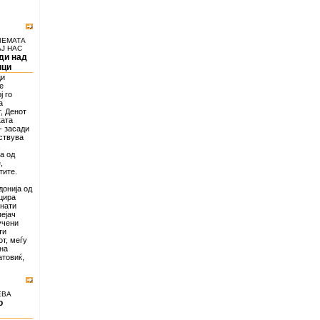
ЛЕМАТА
Ј НАС
ди над
ици
ци
е
ј го
а
, Денот
ката
- засади
ествува
,
та од
,
тите.
онија од
ицира
знати
пејач
учени
ти
т, меѓу
ина
атовиќ,
ЕВА
о