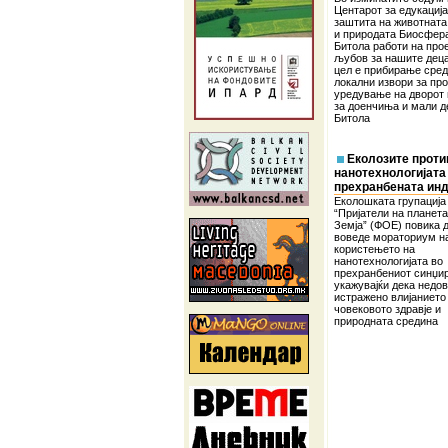
Центарот за едукација
заштита на животната
и природата Биосфер
Битола работи на про
љубов за нашите деца”
цел е прибирање сред
локални извори за пр
уредување на дворот
за доенчиња и мали д
Битола
Еколозите проти
нанотехнологијата
прехранбената инд
Еколошката групација
“Пријатели на планет
Земја” (ФОЕ) повика 
воведе мораториум н
користењето на
нанотехнологијата во
прехранбениот синџир
укажувајќи дека недо
истражено влијанието
човековото здравје и
природната средина