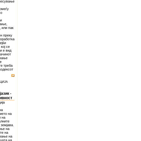
днесување
омеѓу
со
ли
вање,
 или пак
ен преку
соработка
ејќи
кој се
и е вид
начинот
ување
е
те треба
кодексот
ЦИЈА
азик -
ивност
ија
на
ието на
и на
алните
 земјава.
ање на
те на
вање на
цата на