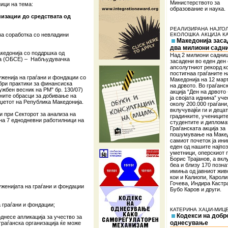
Министерството за
ици на тема:
образование и наука.
низации до средствата од
РЕАЛИЗИРАНА НАЈГО
за соработка со невладини
ЕКОЛОШКА АКЦИЈА КА
Македонија заса
два милиони садн
акедонија со поддршка од
Над 2 милиони садни
опа (ОБСЕ) – Набљудувачка
засадени во еден ден 
апсолутниот рекорд ко
постигнаа граѓаните н
женија на граѓани и фондации со
Македонија на 12 март
обри практики за финансиска
на дрвото. Во граѓанс
ужбен весник на РМ" бр. 130/07)
акција “Ден на дрвото 
жните обрасци за добивање на
ја својата иднина” уч
џетот на Република Македонија.
околу 200.000 граѓани
вклучувајќи ги и деца
и при Секторот за анализа на
градинките, учениците
на 7 еднодневни работилници на
студентите и диплома
Граѓанската акција за
пошумување на Макед
самиот почеток ја ин
еден од нашите најпо
уметници, оперскиот 
Борис Трајанов, а вкл
беа и близу 170 позна
имиња од јавниот живо
кои и Калиопи, Карол
Гочева, Индира Кастр
уженијата на граѓани и фондации
Бубо Каров и други.
 граѓани и фондации;
КАТЕРИНА ХАЏИ-МИЦ
Кодекси на добр
днесе апликација за учество за
однесување
граѓанска организација ќе може