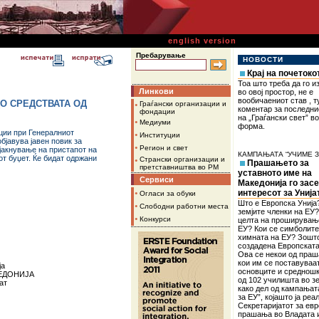
english version
Пребарување
НОВОСТИ
Крај на почетоко
Тоа што треба да го 
Линкови
во овој простор, не е
вообичаениот став , т
О СРЕДСТВАТА ОД
•
Граѓански организации и
коментар за последни
фондации
на „Граѓански свет” в
•
Медиуми
форма.
ции при Генералниот
•
Институции
бјавува јавен повик за
•
Регион и свет
јакнување на пристапот на
КАМПАЊАТА “УЧИМЕ З
т буџет. Ќе бидат одржани
•
Странски организации и
Прашањето за
претставништва во РМ
уставното име на
Сервиси
Македонија го зас
•
интересот за Унија
Огласи за обуки
Што е Европска Унија
•
Слободни работни места
земјите членки на ЕУ?
•
Конкурси
целта на проширувањ
ЕУ? Кои се симболите
химната на ЕУ? Зошт
создадена Европската
Ова се некои од пра
кои им се поставуваа
ја
основците и среднош
КЕДОНИЈА
од 102 училишта во зе
ат
како дел од кампањат
за ЕУ”, којашто ја реа
Секретаријатот за ев
прашања во Владата 