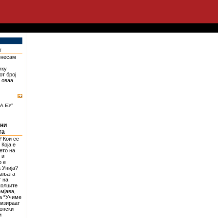
т
изнесам
уку
от број
о оваа
А ЕУ”
ени
та
? Кои се
 Која е
ето на
 и
о е
 Унија?
шањата
т на
колците
мјава,
а “Учиме
лизираат
ропски
и