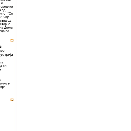
 и
 средина
а од
ектот “Со
, чија
ства од
осторно
 на Домот
еца во
в
 во
устрија
ата
да се
а
,
волно е
 врз