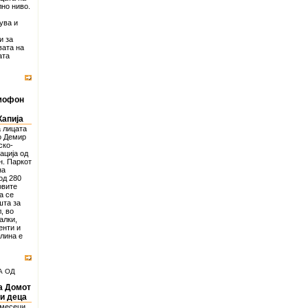
лно ниво.
ува и
и за
вата на
ата
смофон
Капија
а лицата
о Демир
ско-
ација од
н. Паркот
на
од 280
овите
а се
шта за
, во
алки,
енти и
олина е
А ОД
а Домот
и деца
 месеци