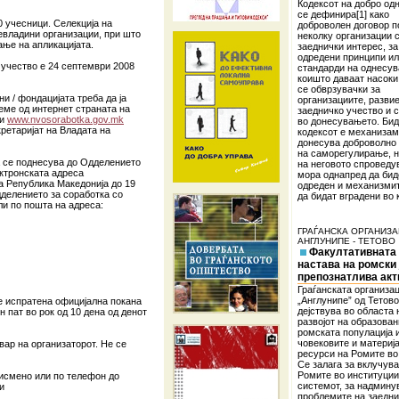
Кодексот на добро о
се дефинира[1] како
0 учесници. Селекција на
доброволен договор п
евладини организации, при што
неколку организации 
ање на апликацијата.
заеднички интерес, за
одредени принципи и
 учество е 24 септември 2008
стандарди на однесу
коишто даваат насоки,
се обврзувачки за
ни / фондацијата треба да ја
организациите, разви
еме од интернет страната на
заедничко учество и 
ии
www.nvosorabotka.gov.mk
во донесувањето. Бид
кретаријат на Владата на
кодексот е механизам 
донесува доброволно 
на саморегулирање, 
а се поднесува до Одделението
на неговото спровед
ектронската адреса
мора однапред да бид
а Република Македонија до 19
одреден и механизми
дделението за соработка со
да бидат вградени во 
ли по пошта на адреса:
ГРАЃАНСКА ОРГАНИЗА
АНГЛУНИПЕ - ТЕТОВО
Факултативната
настава на ромски ј
препознатлива акт
Граѓанската организац
„Англунипе” од Тетово
е испратена официјална покана
дејствува во областа 
 пат во рок oд 10 дена од денот
развојот на образован
ромската популација 
човековите и материј
ар на организаторот. Не се
ресурси на Ромите во
Се залага за вклучув
Ромите во институции
исмено или по телефон до
системот, за надмину
и
проблемите на заедни