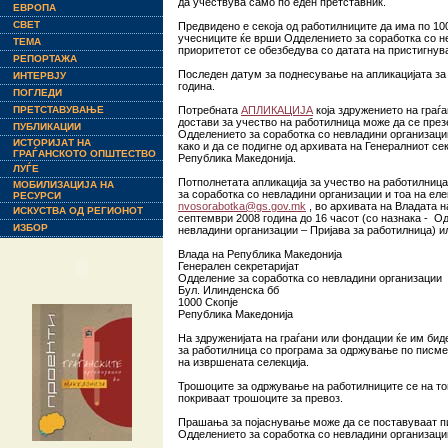
да учествува само по еден претставник.
ЕВРОПА
СВЕТ
Предвидено е секоја од работилниците да има по 10
учесниците ќе врши Одделението за соработка со н
ТЕМА
приоритетот се обезбедува со датата на пристигнув
РЕПОРТАЖА
Последен датум за поднесување на апликацијата за
ИНТЕРВЈУ
година.
ПОГЛЕДИ
ПРЕТСТАВУВАЊЕ
Потребната
АПЛИКАЦИЈА
која здружението на граѓа
достави за учество на работилница може да се през
ПУБЛИКАЦИИ
Одделението за соработка со невладини организац
ИСТОРИЈАТ НА
како и да се подигне од архивата на Генералниот се
ГРАЃАНСКОТО ОПШТЕСТВО
Република Македонија.
ЛУЃЕ
Потполнетата апликација за учество на работилниц
МОБИЛИЗАЦИЈА НА
за соработка со невладини организации и тоа на ел
РЕСУРСИ
nvosorabotka@gs.gov.mk
, во архивата на Владата н
ИСКУСТВА ОД РЕГИОНОТ
септември 2008 година до 16 часот (со назнака - О
ИЗБОР
невладини организации – Пријава за работилница) и
Влада на Република Македонија
Генерален секретаријат
Одделение за соработка со невладини организации
Бул. Илинденска бб
1000 Скопје
Република Македонија
На здруженијата на граѓани или фондации ќе им бид
за работилница со програма за одржување по писмен
на извршената селекција.
Трошоците за одржување на работилниците се на тов
покриваат трошоците за превоз.
Прашања за појаснување може да се поставуваат п
Одделението за соработка со невладини организаци