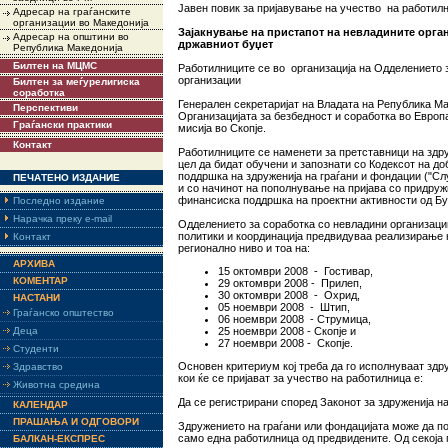
Јавен повик за пријавување на учество на работилн
Адресар на граѓанските
организации во Македонија
Зајакнување на пристапот на невладините орга
Адресар на општини во
државниот буџет
Република Македонија
Билтен на МЦМС
Работилниците се во организација на Одделението 
организации
Билтен за меѓурелигиска
соработка
Генерален секретаријат на Владата на Република М
Перспективи
Организацијата за безбедност и соработка во Евр
Граѓански практики
мисија во Скопје.
Контакт
Работилниците се наменети за претставници на здру
цел да бидат обучени и запознати со Кодексот на д
поддршка на здруженија на граѓани и фондации ("Сл
ПЕЧАТЕНО ИЗДАНИЕ
и со начинот на пополнување на пријава со придру
финансиска поддршка на проектни активности од Бу
Последно издание
Нарачка преку e-mail
Одделението за соработка со невладини организаци
политики и координација предвидуваа реализирање 
Контакт
регионално ниво и тоа на:
АРХИВА
15 октомври 2008 - Гостивар,
КОМЕНТАР
29 октомври 2008 - Прилеп,
30 октомври 2008 - Охрид,
НАСТАНИ
05 ноември 2008 - Штип,
Граѓанско општество
06 ноември 2008 - Струмица,
Деца
25 ноември 2008 - Скопје и
27 ноември 2008 - Скопје.
Студенти
Основен критериум кој треба да го исполнуваат здр
Здравство
кои ќе се пријават за учество на работилница е:
Животна средина
Да се регистрирани според Законот за здруженија на
КАЛЕНДАР
ПРАШАЊА И ОДГОВОРИ
Здружението на граѓани или фондацијата може да по
само една работилница од предвидените. Од секоја 
БАЛКАН-ЕКСПРЕС