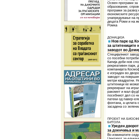
Освен програми за
образование, спров
програми за развој 
економските ресурс
унапредување на п
децата Роми и на ж
Ромка
ДОНАЦИЈА
Нов парк од К
за штитениците 
заводот во Деми
Специјалниот завод
со посебни потреби
Капија доби нов спо
рекреативен парк, д
компанијата Космо
е изграден во дворо
заводот на површин
метри квадратни. Н
штитеници ќе можат
рекреираат на игра
ракомет и мал фудб
посебниот дел со н
патеки од павер-ел
фонтана, а целата 
засадена со зелени
ПРОЕКТ НА БИОСФ
БИТОЛА
Уреден дворот
за доенчиња и м
Во изминатите сед
Центарот за едукаци