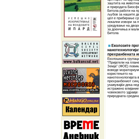
заштита на животна
и природата Биосф
Битола работи на п
љубов за нашите де
цел е прибирање ср
локални извори за 
уредување на двор
за доенчиња и мали
Битола
Еколозите про
нанотехнологија
прехранбената и
Еколошката групаци
“Пријатели на план
Земја” (ФОЕ) повик
воведе мораториум
користењето на
нанотехнологијата 
прехранбениот синџ
укажувајќи дека не
истражено влијание
човековото здравје 
природната средин