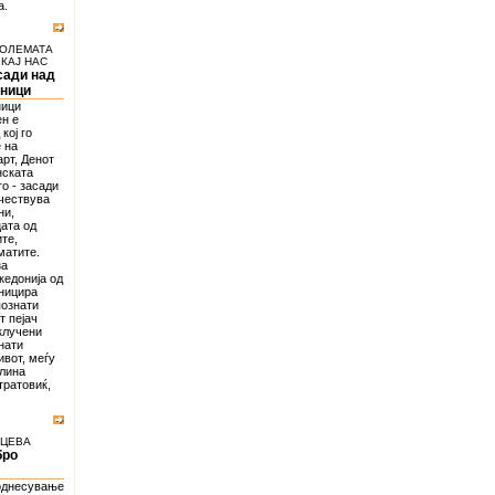
а.
ГОЛЕМАТА
КАЈ НАС
сади над
дници
ници
ен е
кој го
 на
арт, Денот
нската
то - засади
учествува
ни,
цата од
те,
матите.
за
едонија од
иницира
познати
т пејач
вклучени
нати
ивот, меѓу
олина
тратовиќ,
ИЦЕВА
бро
 однесување