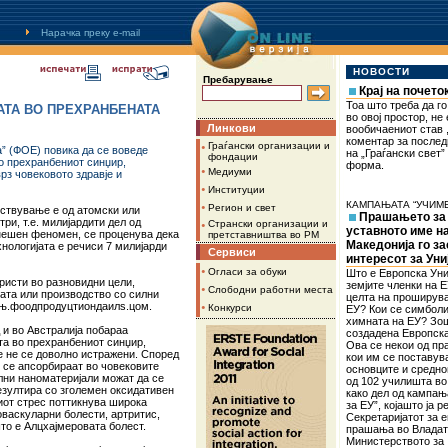
Нарачка преку
e-mail
НОВОСТИ
Пребарување
Крај на почето
Тоа што треба да г
ТА ВО ПРЕХРАНБЕНАТА
во овој простор, не 
Линкови
вообичаениот став ,
коментар за послед
•
Граѓански организации и
а” (ФОЕ) повика да се воведе
на „Граѓански свет”
фондации
о прехранбениот синџир,
форма.
•
Медиуми
рз човековото здравје и
•
Институции
КАМПАЊАТА “УЧИМЕ
•
Регион и свет
ејствување е од атомски или
Прашањето за
ри, т.е. милијардити дел од
•
Странски организации и
уставното име н
нешен феномен, се проценува дека
претставништва во РМ
Македонија го з
нологијата е речиси 7 милијарди
Сервиси
интересот за Уни
•
Огласи за обуки
Што е Европска Уни
ристи во разновидни цели,
земјите членки на Е
•
Слободни работни места
њата или производство со силни
целта на проширув
њњњ.фоодпродуцтиондаилѕ.цом.
•
Конкурси
ЕУ? Кои се симболи
химната на ЕУ? Зо
 и во Австралија побараа
создадена Европска
та во прехранбениот синџир,
Ова се некои од п
је не се доволно истражени. Според
кои им се поставув
зо се апсорбираат во човековите
основците и средн
елни наноматеријали можат да се
од 102 училишта во
езултира со зголемен оксидативен
како дел од кампањ
ниот стрес поттикнува широка
за ЕУ”, којашто ја 
оваскуларни болести, артритис,
Секретаријатот за 
то е Алцхајмеровата болест.
прашања во Владат
Министерството за