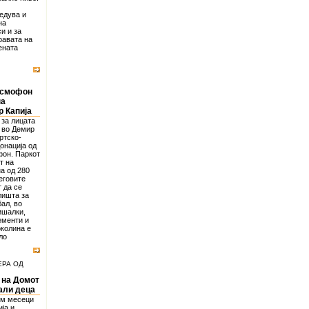
едува и
на
и и за
равата на
ената
осмофон
на
р Капија
 за лицата
 во Демир
ртско-
онација од
фон. Паркот
т на
а од 280
еговите
 да се
лишта за
ал, во
ишалки,
ементи и
околина е
ло
ЕРА ОД
 на Домот
али деца
ум месеци
ја и