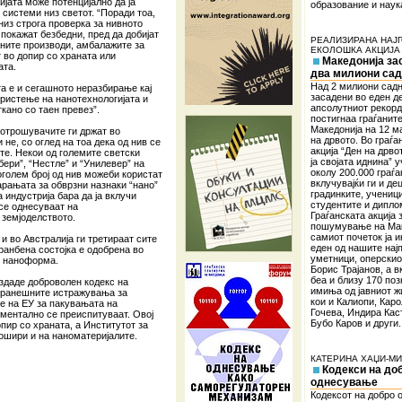
јата може потенцијално да ја
образование и наук
системи низ светот. “Поради тоа,
из строга проверка за нивното
 покажат безбедни, пред да добијат
РЕАЛИЗИРАНА НАЈ
ните производи, амбалажите за
ЕКОЛОШКА АКЦИЈА 
 во допир со храната или
Македонија за
ата.
два милиони са
Над 2 милиони сад
а е и сегашното неразбирање кај
засадени во еден д
ористење на нанотехнологијата и
апсолутниот рекорд 
кано со таен превез”.
постигнаа граѓаните
Македонија на 12 м
отрошувачите ги држат во
на дрвото. Во граѓа
 не, со оглед на тоа дека од нив се
акција “Ден на дрво
те. Некои од големите светски
ја својата иднина” 
бери”, “Нестле” и “Унилевер” на
околу 200.000 граѓа
поголем број од нив можеби користат
вклучувајќи ги и де
арањата за обврзни назнаки “нано”
градинките, ученици
индустрија бара да ја вклучи
студентите и дипло
 се однесуваат на
Граѓанската акција 
 земјоделството.
пошумување на Мак
самиот почеток ја 
и во Австралија ги третираат сите
еден од нашите нај
ранбена состојка е одобрена во
уметници, оперскио
о наноформа.
Борис Трајанов, а 
беа и близу 170 поз
издаде доброволен кодекс на
имиња од јавниот ж
поранешните истражувања за
кои и Калиопи, Кар
те на ЕУ за пакувањата на
Гочева, Индира Кас
ментално се преиспитуваат. Овој
Бубо Каров и други.
опир со храната, а Институтот за
рошири и на наноматеријалите.
КАТЕРИНА ХАЏИ-М
Кодекси на до
однесување
Кодексот на добро