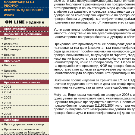
ФОЕ исто така свртува внимание дека нанотехнологи
МОБИЛИЗАЦИЈА НА
уништи биолошката разновидност во прехранбените 
РЕСУРСИ
сите произведени наноматеријали мора да поминат н
ИСКУСТВА ОД РЕГИОНОТ
влијание врз здравјето и човековата околина и да се
одобрение за комерцијално користење во прехранбе
ИЗБОР
прехранбената индустрија, материјалите кои доаѓаат
примената во земјоделството”, наведено е во студиј
Прва страница
Уште еден голем проблем врзан за нанотехнологијат
јавноста, следствено на тоа дека “комерцијалното к
Документи и публикации
наноматериите во прехранбената индустрија е обвит
Документи
Извештаи
Прехранбените производители се обвинуваат дека п
незнаење за тоа дали ја користат таа технологија или
Публикации
бара да истакнат посебни назнаки на нанопроизводи
Водичи
прехранбени компании, вклучувајќи ги “Крафт”, “Кад
некој начин ја користат оваа технологија, но многу 
НВО САЕМ
наноматеријали, но не се говори околу тоа. Освен б
Настани
на прехранбените производи, ФОЕ од прехранбената 
јавноста во сите аспекти за донесување одлуки кои
Галерија
нанотехнологијата во прехранбените производи и во
Архива
Важечките прописи врзани за храната во ЕУ, во САД 
Архива на онлајн вести
честици подеднакво, што значи дека ако некоја прех
2003
количина на големо, таа автоматски е одобрена и в
2004
Меѓутоа, Европската комисија во февруари 2008 г. 
2005
однесување за нанотехнолгијата, укажувајќи дека 
нејзиното влијание врз здравјето е штетно. Прописи
2006
прехранбените производи ЕЦ1935/2004 исто така мо
2007
пропис ги покрива сите материјали кои доаѓаат во д
прехранбена наука и технологија повика тој да се п
2008
Адресари
Луѓе од граганскиот сектор
Проекти на граѓанските
организации во Македонија