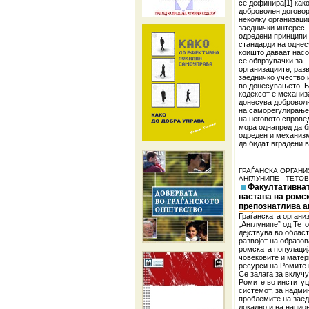
се дефинира[1] как
доброволен догово
неколку организаци
заеднички интерес,
одредени принципи
стандарди на одне
коишто даваат насо
се обврзувачки за
организациите, раз
заедничко учество 
во донесувањето. Б
кодексот е механиз
донесува доброволн
на саморегулирање
на неговото спров
мора однапред да б
одреден и механиз
да бидат вградени 
ГРАЃАНСКА ОРГАНИ
АНГЛУНИПЕ - ТЕТО
Факултативна
настава на ромски
препознатлива а
Граѓанската органи
„Англунипе” од Тет
дејствува во област
развојот на образо
ромската популациј
човековите и матер
ресурси на Ромите 
Се залага за вклуч
Ромите во институц
системот, за надми
проблемите на заед
локално и на нацио