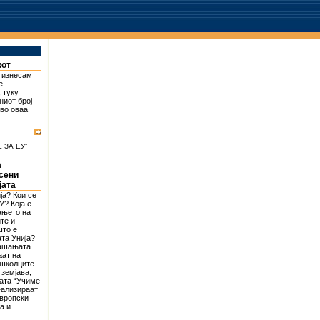
кот
о изнесам
е
 туку
ниот број
 во оваа
 ЗА ЕУ”
а
асени
јата
ја? Кои се
У? Која е
ањето на
те и
што е
та Унија?
рашањата
аат на
ошколците
 земјава,
ата “Учиме
реализираат
европски
а и