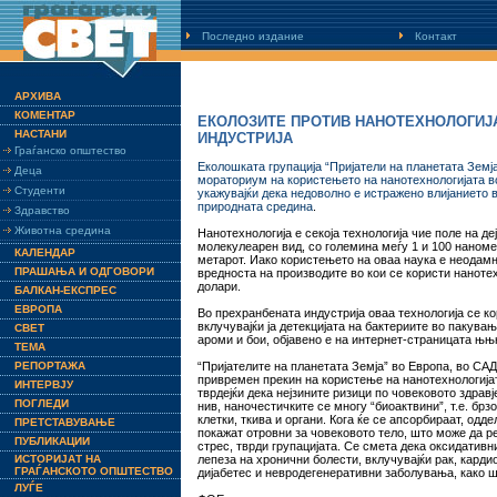
Последно издание
Контакт
АРХИВА
КОМЕНТАР
ЕКОЛОЗИТЕ ПРОТИВ НАНОТЕХНОЛОГИЈА
НАСТАНИ
ИНДУСТРИЈА
Граѓанско општество
Еколошката групација “Пријатели на планетата Земј
Деца
мораториум на користењето на нанотехнологијата в
Студенти
укажувајќи дека недоволно е истражено влијанието в
природната средина
.
Здравство
Животна средина
Нанотехнологија е секоја технологија чие поле на д
молекулеарен вид, со големина меѓу 1 и 100 наномет
КАЛЕНДАР
метарот. Иако користењето на оваа наука е неодам
ПРАШАЊА И ОДГОВОРИ
вредноста на производите во кои се користи нанотех
долари.
БАЛКАН-ЕКСПРЕС
ЕВРОПА
Во прехранбената индустрија оваа технологија се ко
вклучувајќи ја детекцијата на бактериите во пакува
СВЕТ
ароми и бои, објавено е на интернет-страницата 
ТЕМА
РЕПОРТАЖА
“Пријателите на планетата Земја” во Европа, во САД
привремен прекин на користење на нанотехнологија
ИНТЕРВЈУ
тврдејќи дека нејзините ризици по човековото здрав
ПОГЛЕДИ
нив, наночестичките се многу “биоактвини”, т.е. бр
клетки, ткива и органи. Кога ќе се апсорбираат, одд
ПРЕТСТАВУВАЊЕ
покажат отровни за човековото тело, што може да р
ПУБЛИКАЦИИ
стрес, тврди групацијата. Се смета дека оксидатив
ИСТОРИЈАТ НА
лепеза на хронични болести, вклучувајќи рак, карди
ГРАЃАНСКОТО ОПШТЕСТВО
дијабетес и невродегенеративни заболувања, како ш
ЛУЃЕ