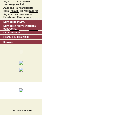
Адресар на верските
заедници во РМ
Адресар на граѓанските
организации во Македонија
Адресар на општини во
Република Македонија
Билтен на МЦМС
Билтен за меѓурелигиска
соработка
Перспективи
Граѓански практики
Контакт
ONLINE ВЕРЗИЈА