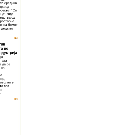
та средина
ера од
роектот “Со
ца”, чија
едства од
просторно
от на Домот
 деца во
тив
та во
ндустрија
ја
етата
а да се
 на
во
ир,
доволно е
то врз
и
а