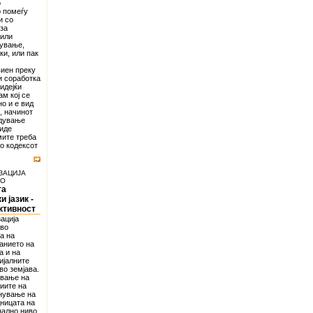
о
р помеѓу
и со
 за
 или
сување,
ки, или пак
виен преку
и соработка
идејќи
ам кој се
о и е вид
, начинот
едување
иде
мите треба
во кодексот
ЗАЦИЈА
ВО
та
 јазик -
ктивност
зација
ово
а на
ванието на
а и на
ијалните
во земјава.
ување на
иите на
нување на
ницата на
нално ниво.