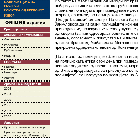
Во текот на март Меѓаши од народниот пра
МОБИЛИЗАЦИЈА НА
побара да го испита случајот на грубо крш
РЕСУРСИ
страна на полицијата при приведување дес
ИСКУСТВА ОД РЕГИОНОТ
возраст, со комбе, во полициската станица
ИЗБОР
„Владо Тасевски” од Скопје. Во своето бар
Јанкуловска да ги казни полицајците кои н
приведување, повикување и сослушување д
Прва страница
одговорни (за нив одговараат родителите-с
Документи и публикации
знаење, согласност и присуство на нивните
Документи
адвокат-бранител, Амбасадата Меѓаши посоч
Извештаи
прекршени одредени членови од Конвенцијат
Публикации
Водичи
„Во Законот за полиција, во Законот за вна
на полициската етика стои дека при приве
НВО САЕМ
нивните родители, односно старатели, мора
Настани
од 3 часа пред акцијата за приведуавање н
Галерија
полицијата”, се наведува во реакцијата на
Архива
Архива на онлајн вести
2003
2004
2005
2006
2007
2008
Адресари
Луѓе од граганскиот сектор
Проекти на граѓанските
организации во Македонија