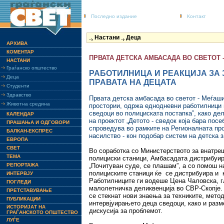
Последно издание
Контакт
Настани
Деца
АРХИВА
КОМЕНТАР
ПРВАТА ДЕТСКА АМБАСАДА ВО СВЕТОТ 
НАСТАНИ
Граѓанско општество
РАБОТИЛНИЦА И РЕАКЦИЈА ЗА
Деца
ПРАВАТА НА ДЕЦАТА
Студенти
Здравство
Првата детска амбасада во светот - Меѓаши 
Животна средина
простории, одржа еднодневни работилници 
сведоци во полициската постапка”, како де
КАЛЕНДАР
на проектот „Детото - сведок која бара посе
ПРАШАЊА И ОДГОВОРИ
спроведува во рамките на Регионалната про
БАЛКАН-ЕКСПРЕС
насилство - кон подобар систем на детска 
ЕВРОПА
СВЕТ
Во соработка со Министерството за внатреш
ТЕМА
полициски станици, Амбасадата дистрибуира
РЕПОРТАЖА
„Почитуван суде, се плашам”, а со помош 
полициските станици ќе се дистрибуира и к
ИНТЕРВЈУ
Работилниците ги водеше Цена Чаловска, г
ПОГЛЕДИ
малолетничка деликвенција во СВР-Скопје.
ПРЕТСТАВУВАЊЕ
се стекнат нови знаења за техниките, метод
ПУБЛИКАЦИИ
интервјуирањето деца сведоци, како и разм
ИСТОРИЈАТ НА
дискусија за проблемот.
ГРАЃАНСКОТО ОПШТЕСТВО
ЛУЃЕ