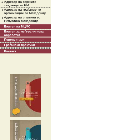
Адресар на верските
заедници во РМ
Адресар на граѓанските
организации во Македонија
Адресар на општини во
Република Македонија
Билтен на МЦМС
Билтен за меѓурелигиска
соработка
Перспективи
Граѓански практики
Контакт