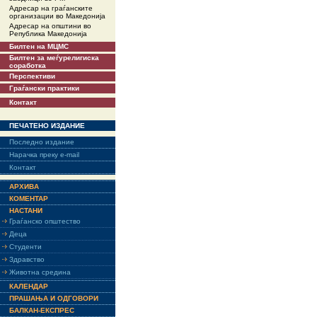
Адресар на граѓанските
организации во Македонија
Адресар на општини во
Република Македонија
Билтен на МЦМС
Билтен за меѓурелигиска
соработка
Перспективи
Граѓански практики
Контакт
ПЕЧАТЕНО ИЗДАНИЕ
Последно издание
Нарачка преку e-mail
Контакт
АРХИВА
КОМЕНТАР
НАСТАНИ
Граѓанско општество
Деца
Студенти
Здравство
Животна средина
КАЛЕНДАР
ПРАШАЊА И ОДГОВОРИ
БАЛКАН-ЕКСПРЕС