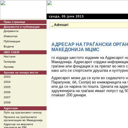
среда, 05 јуни 2013
Прва страница
Adresari
Документи и публикации
Документи
Извештаи
Публикации
АДРЕСАР НА ГРАЃАНСКИ ОРГА
Водичи
МАКЕДОНИЈА МЦМС
НВО САЕМ
Настани
го издаде шестото издание на Адресарот на
Македонија. Адресарот сорджи информации 
Галерија
граѓани или фондации и за првпат во него 
Архива
како што се спортските друштва и културн
Архива на онлајн вести
2003
Адресарот може да се купи во седиштето 
Парапунов, бб, Скопје) во книжарницата на 
2004
или да се нарача по пошта. Цената на адре
2005
здруженијата на граѓани имаат попуст од 5
2006
плаќаат 200 денари.
2007
2008
Адресари
Луѓе од граганскиот сектор
Проекти на граѓанските
организации во Македонија
Адресар на верските
заедници во РМ