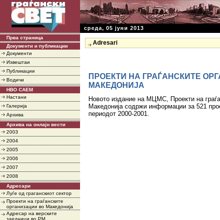
среда, 05 јуни 2013
Прва страница
Adresari
Документи и публикации
Документи
Извештаи
Публикации
ПРОЕКТИ НА ГРАЃАНСКИТЕ ОР
Водичи
МАКЕДОНИЈА
НВО САЕМ
Настани
Новото издание на МЦМС, Проекти на граѓа
Македонија содржи информации за 521 про
Галерија
периодот 2000-2001.
Архива
Архива на онлајн вести
2003
2004
2005
2006
2007
2008
Адресари
Луѓе од граганскиот сектор
Проекти на граѓанските
организации во Македонија
Адресар на верските
заедници во РМ