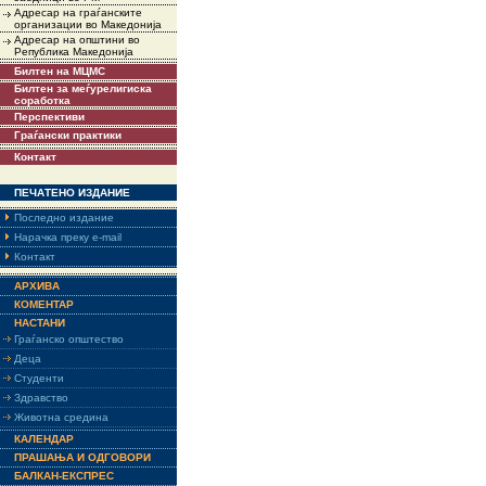
Адресар на граѓанските
организации во Македонија
Адресар на општини во
Република Македонија
Билтен на МЦМС
Билтен за меѓурелигиска
соработка
Перспективи
Граѓански практики
Контакт
ПЕЧАТЕНО ИЗДАНИЕ
Последно издание
Нарачка преку e-mail
Контакт
АРХИВА
КОМЕНТАР
НАСТАНИ
Граѓанско општество
Деца
Студенти
Здравство
Животна средина
КАЛЕНДАР
ПРАШАЊА И ОДГОВОРИ
БАЛКАН-ЕКСПРЕС