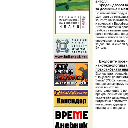
БИТОЛА
Уреден дворот н
за доенчиња и мал
Во изминатите седум
Центарот за едукација
заштита на животната
и природата Биосфер
Битола работи на про
љубов за нашите деца”
цел е прибирање сред
локални извори за пр
уредување на дворот
за доенчиња и мали д
Битола
Еколозите проти
нанотехнологијата
прехранбената инд
Еколошката групација
“Пријатели на планет
Земја” (ФОЕ) повика 
воведе мораториум н
користењето на
нанотехнологијата во
прехранбениот синџир
укажувајќи дека недо
истражено влијанието
човековото здравје и
природната средина