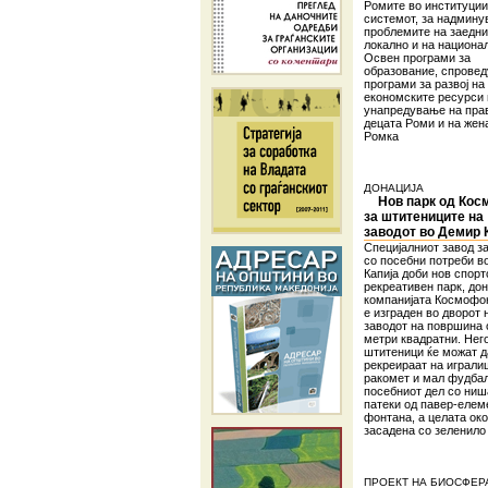
Ромите во институции
системот, за надмину
проблемите на заедни
локално и на национа
Освен програми за
образование, спровед
програми за развој на
економските ресурси 
унапредување на пра
децата Роми и на жен
Ромка
ДОНАЦИЈА
Нов парк од Ко
за штитениците на
заводот во Демир 
Специјалниот завод з
со посебни потреби в
Капија доби нов спорт
рекреативен парк, дон
компанијата Космофо
е изграден во дворот 
заводот на површина 
метри квадратни. Нег
штитеници ќе можат д
рекреираат на играли
ракомет и мал фудбал
посебниот дел со ниш
патеки од павер-елем
фонтана, а целата ок
засадена со зеленило
ПРОЕКТ НА БИОСФЕР