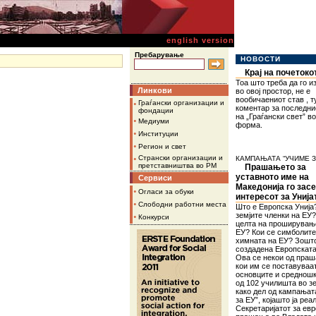
english version
Пребарување
НОВОСТИ
Крај на почетоко
Тоа што треба да го 
Линкови
во овој простор, не е
вообичаениот став , т
•
Граѓански организации и
коментар за последни
фондации
на „Граѓански свет” в
•
Медиуми
форма.
•
Институции
•
Регион и свет
•
Странски организации и
КАМПАЊАТА “УЧИМЕ З
претставништва во РМ
Прашањето за
уставното име на
Сервиси
Македонија го зас
•
Огласи за обуки
интересот за Унија
•
Слободни работни места
Што е Европска Унија
земјите членки на ЕУ?
•
Конкурси
целта на проширувањ
ЕУ? Кои се симболите
химната на ЕУ? Зошт
создадена Европската
Ова се некои од пра
кои им се поставуваа
основците и среднош
од 102 училишта во зе
како дел од кампањат
за ЕУ”, којашто ја реа
Секретаријатот за ев