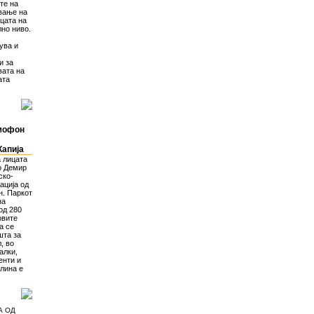
те на
вање на
цата на
лно ниво.
ува и
и за
вата на
ата
смофон
Капија
а лицата
о Демир
ско-
ација од
н. Паркот
на
од 280
овите
а се
шта за
, во
алки,
енти и
олина е
А ОД