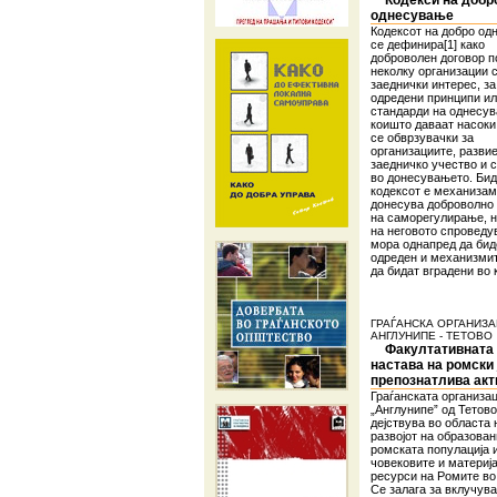
Кодекси на добр
однесување
Кодексот на добро о
се дефинира[1] како
доброволен договор п
неколку организации 
заеднички интерес, за
одредени принципи и
стандарди на однесу
коишто даваат насоки,
се обврзувачки за
организациите, разви
заедничко учество и 
во донесувањето. Бид
кодексот е механизам 
донесува доброволно 
на саморегулирање, 
на неговото спровед
мора однапред да бид
одреден и механизми
да бидат вградени во 
ГРАЃАНСКА ОРГАНИЗА
АНГЛУНИПЕ - ТЕТОВО
Факултативната
настава на ромски ј
препознатлива акт
Граѓанската организац
„Англунипе” од Тетово
дејствува во областа 
развојот на образован
ромската популација 
човековите и материј
ресурси на Ромите во
Се залага за вклучув