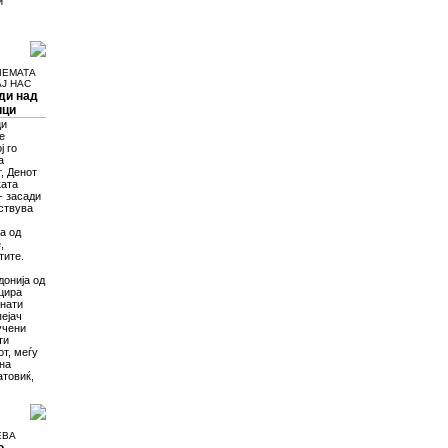
и
ЛЕМАТА
Ј НАС
ди над
ици
ци
е
ј го
а
, Денот
ката
- засади
ествува
,
та од
,
тите.
онија од
ицира
знати
пејач
учени
ти
т, меѓу
ина
атовиќ,
ЕВА