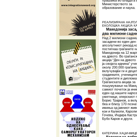
прашања во Владата 
Министерството за
образование и наука.
РЕАЛИЗИРАНА НАЈГО
ЕКОЛОШКА АКЦИЈА КА
Македонија заса
два милиони садн
Над 2 милиони садни
засадени во еден ден 
апсолутниот рекорд ко
постигнаа граѓаните н
Македонија на 12 март
на дрвото. Во граѓанс
акција “Ден на дрвото 
ја својата иднина” уч
околу 200.000 граѓани
вклучувајќи ги и деца
градинките, учениците
студентите и диплома
Граѓанската акција за
пошумување на Макед
самиот почеток ја ин
еден од нашите најпо
уметници, оперскиот 
Борис Трајанов, а вкл
беа и близу 170 позна
имиња од јавниот живо
кои и Калиопи, Карол
Гочева, Индира Кастр
Бубо Каров и други.
КАТЕРИНА ХАЏИ-МИЦ