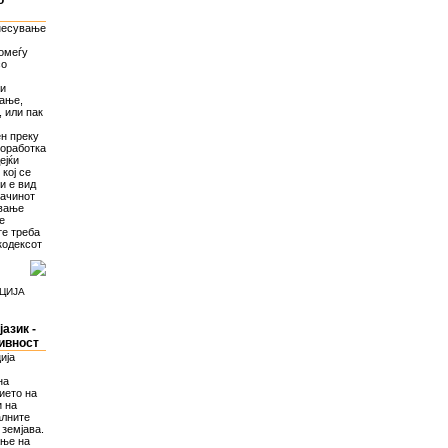
о
днесување
омеѓу
со
ли
вање,
 или пак
ен преку
соработка
ејќи
кој се
и е вид
начинот
ување
е
те треба
кодексот
ЦИЈА
азик -
ивност
ија
на
ието на
и на
алните
 земјава.
ање на