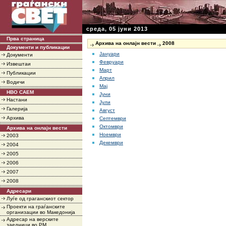
среда, 05 јуни 2013
Прва страница
Архива на онлајн вести
2008
Документи и публикации
Јануари
Документи
Февруари
Извештаи
Март
Публикации
Април
Водичи
Мај
НВО САЕМ
Јуни
Настани
Јули
Галерија
Август
Архива
Септември
Октомври
Архива на онлајн вести
Ноември
2003
Декември
2004
2005
2006
2007
2008
Адресари
Луѓе од граганскиот сектор
Проекти на граѓанските
организации во Македонија
Адресар на верските
заедници во РМ