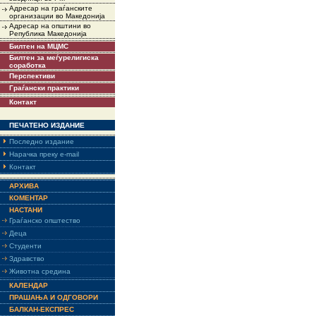
Адресар на граѓанските
организации во Македонија
Адресар на општини во
Република Македонија
Билтен на МЦМС
Билтен за меѓурелигиска
соработка
Перспективи
Граѓански практики
Контакт
ПЕЧАТЕНО ИЗДАНИЕ
Последно издание
Нарачка преку e-mail
Контакт
АРХИВА
КОМЕНТАР
НАСТАНИ
Граѓанско општество
Деца
Студенти
Здравство
Животна средина
КАЛЕНДАР
ПРАШАЊА И ОДГОВОРИ
БАЛКАН-ЕКСПРЕС