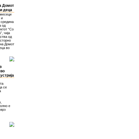
а Домот
и деца
 месеци
 и
 средина
а од
ектот “Со
, чија
ства од
осторно
 на Домот
еца во
в
 во
устрија
ата
да се
а
,
волно е
 врз