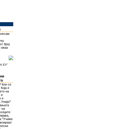
т
изнесам
уку
от број
о оваа
А ЕУ”
ени
та
? Кои се
 Која е
ето на
 и
о е
 Унија?
шањата
т на
колците
мјава,
а “Учиме
лизираат
ропски