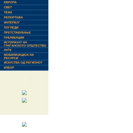
ЕВРОПА
СВЕТ
ТЕМА
РЕПОРТАЖА
ИНТЕРВЈУ
ПОГЛЕДИ
ПРЕТСТАВУВАЊЕ
ПУБЛИКАЦИИ
ИСТОРИЈАТ НА
ГРАЃАНСКОТО ОПШТЕСТВО
ЛУЃЕ
МОБИЛИЗАЦИЈА НА
РЕСУРСИ
ИСКУСТВА ОД РЕГИОНОТ
ИЗБОР