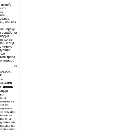
о
р помеѓу
и со
 за
 или
сување,
ки, или пак
виен преку
и соработка
идејќи
ам кој се
о и е вид
, начинот
едување
иде
мите треба
во кодексот
ЗАЦИЈА
ВО
та
 јазик -
ктивност
зација
ово
а на
ванието на
а и на
ијалните
во земјава.
ување на
иите на
нување на
ницата на
нално ниво.