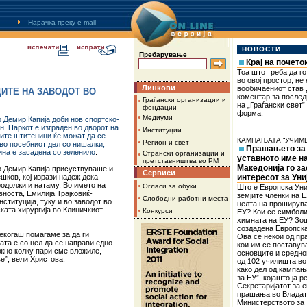
Нарачка преку
e-mail
НОВОСТИ
Пребарување
Крај на почето
Тоа што треба да г
во овој простор, не 
Линкови
вообичаениот став ,
ИТЕ НА ЗАВОДОТ ВО
коментар за послед
•
Граѓански организации и
на „Граѓански свет”
фондации
форма.
•
Медиуми
о Демир Капија доби нов спортско-
н. Паркот е изграден во дворот на
•
Институции
ите штитеници ќе можат да се
КАМПАЊАТА “УЧИМЕ
•
Регион и свет
во посебниот дел со нишалки,
Прашањето за
ина е засадена со зеленило
.
•
Странски организации и
уставното име н
претставништва во РМ
Македонија го з
о Демир Капија присуствуваше и
Сервиси
шков, кој изрази надеж дека
интересот за Уни
родолжи и натаму. Во името на
•
Огласи за обуки
Што е Европска Уни
носта, Емилија Трајковиќ-
земјите членки на Е
•
Слободни работни места
нституција, туку и во заводот во
целта на проширув
ската хирургија во Клиничкиот
•
Конкурси
ЕУ? Кои се симболи
химната на ЕУ? Зо
создадена Европска
секогаш помагаме за да ги
Ова се некои од п
ата е со цел да се направи едно
кои им се поставув
ажно колку пари сме вложиле,
основците и средн
е”, вели Христова.
од 102 училишта во
како дел од кампањ
за ЕУ”, којашто ја 
Секретаријатот за 
прашања во Владат
Министерството за