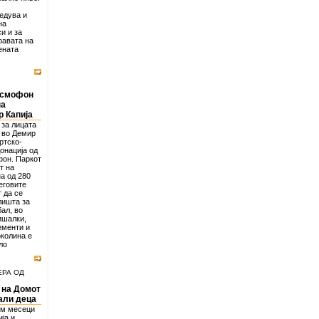
едува и
на
и и за
равата на
ената
осмофон
на
р Капија
 за лицата
 во Демир
ртско-
онација од
фон. Паркот
т на
а од 280
еговите
 да се
лишта за
ал, во
ишалки,
ементи и
околина е
ло
ЕРА ОД
 на Домот
али деца
ум месеци
ја и