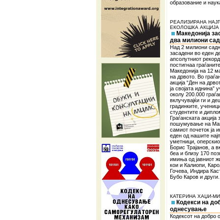
образование и наук
РЕАЛИЗИРАНА НАЈ
ЕКОЛОШКА АКЦИЈА 
Македонија за
два милиони са
Над 2 милиони сад
засадени во еден д
апсолутниот рекорд 
постигнаа граѓаните
Македонија на 12 м
на дрвото. Во граѓа
акција “Ден на дрво
ја својата иднина” 
околу 200.000 граѓа
вклучувајќи ги и де
градинките, ученици
студентите и дипло
Граѓанската акција 
пошумување на Мак
самиот почеток ја 
еден од нашите нај
уметници, оперскио
Борис Трајанов, а 
беа и близу 170 поз
имиња од јавниот ж
кои и Калиопи, Кар
Гочева, Индира Кас
Бубо Каров и други.
КАТЕРИНА ХАЏИ-М
Кодекси на до
однесување
Кодексот на добро