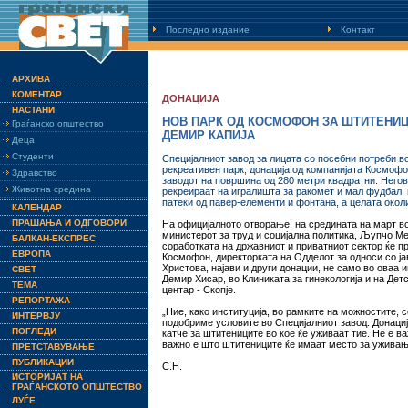
Последно издание
Контакт
АРХИВА
КОМЕНТАР
ДОНАЦИЈА
НАСТАНИ
НОВ ПАРК ОД КОСМОФОН ЗА ШТИТЕНИЦ
Граѓанско општество
ДЕМИР КАПИЈА
Деца
Студенти
Специјалниот завод за лицата со посебни потреби в
рекреативен парк, донација од компанијата Космофо
Здравство
заводот на површина од 280 метри квадратни. Негов
Животна средина
рекреираат на игралишта за ракомет и мал фудбал, 
патеки од павер-елементи и фонтана, а целата окол
КАЛЕНДАР
ПРАШАЊА И ОДГОВОРИ
На официјалното отворање, на средината на март в
министерот за труд и социјална политика, Љупчо Ме
БАЛКАН-ЕКСПРЕС
соработката на државниот и приватниот сектор ќе п
ЕВРОПА
Космофон, директорката на Одделот за односи со јав
Христова, најави и други донации, не само во оваа и
СВЕТ
Демир Хисар, во Клиниката за гинекологија и на Дет
ТЕМА
центар - Скопје.
РЕПОРТАЖА
„Ние, како институција, во рамките на можностите, 
ИНТЕРВЈУ
подобриме условите во Специјалниот завод. Донациј
ПОГЛЕДИ
катче за штитениците во кое ќе уживаат тие. Не е в
важно е што штитениците ќе имаат место за уживањ
ПРЕТСТАВУВАЊЕ
ПУБЛИКАЦИИ
С.Н.
ИСТОРИЈАТ НА
ГРАЃАНСКОТО ОПШТЕСТВО
ЛУЃЕ