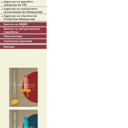
Адресар на верските
заедници во РМ
Адресар на граѓанските
организации во Македонија
Адресар на општини во
Република Македонија
Билтен на МЦМС
Билтен за меѓурелигиска
соработка
Перспективи
Граѓански практики
Контакт