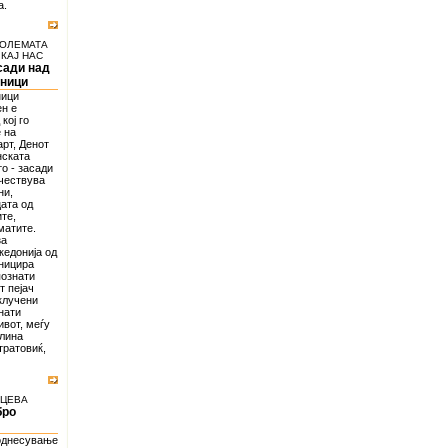
а.
ГОЛЕМАТА
КАЈ НАС
сади над
дници
ници
ен е
кој го
 на
арт, Денот
нската
то - засади
учествува
ни,
цата од
те,
матите.
за
едонија од
иницира
познати
т пејач
вклучени
нати
ивот, меѓу
олина
тратовиќ,
ИЦЕВА
бро
 однесување