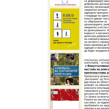
се дефинира[1] как
доброволен догово
неколку организаци
заеднички интерес,
одредени принципи
стандарди на одне
коишто даваат насо
се обврзувачки за
организациите, раз
заедничко учество 
во донесувањето. Б
кодексот е механиз
донесува доброволн
на саморегулирање
на неговото спров
мора однапред да б
одреден и механиз
да бидат вградени 
ГРАЃАНСКА ОРГАНИ
АНГЛУНИПЕ - ТЕТО
Факултативна
настава на ромски
препознатлива а
Граѓанската органи
„Англунипе” од Тет
дејствува во област
развојот на образо
ромската популациј
човековите и матер
ресурси на Ромите 
Се залага за вклуч
Ромите во институц
системот, за надми
проблемите на заед
локално и на нацио