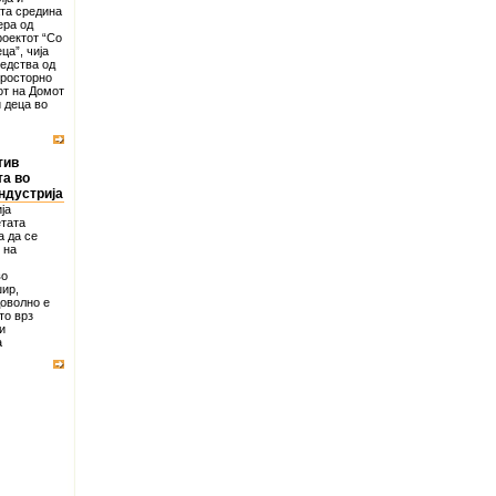
та средина
ера од
роектот “Со
ца”, чија
едства од
просторно
от на Домот
 деца во
тив
та во
ндустрија
ја
етата
а да се
 на
во
ир,
доволно е
то врз
и
а