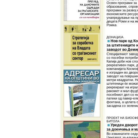
Освен програми за
образование, спров
програми за развој 
економските ресурс
унапредување на п
децата Роми и на ж
Ромка
ДОНАЦИЈА
Нов парк од К
за штитениците 
заводот во Деми
Специјалниот завод
со посебни потреби
Капија доби нов спо
рекреативен парк, д
компанијата Космо
е изграден во дворо
заводот на површин
метри квадратни. Н
штитеници ќе можат
рекреираат на игра
ракомет и мал фудб
посебниот дел со н
патеки од павер-ел
фонтана, а целата 
засадена со зелени
ПРОЕКТ НА БИОСФ
БИТОЛА
Уреден дворот
за доенчиња и м
Во изминатите сед
Центарот за едукаци