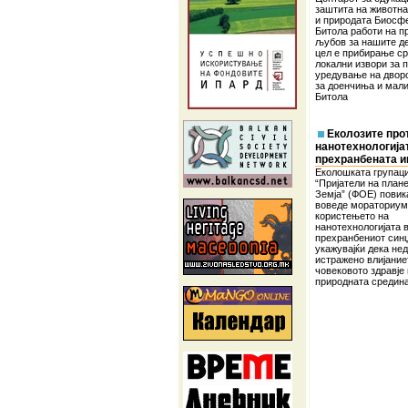
заштита на животна
и природата Биосф
Битола работи на п
љубов за нашите де
цел е прибирање ср
локални извори за 
уредување на двор
за доенчиња и мали
Битола
Еколозите про
нанотехнологија
прехранбената и
Еколошката групаци
“Пријатели на план
Земја” (ФОЕ) повик
воведе мораториум
користењето на
нанотехнологијата 
прехранбениот синџ
укажувајќи дека не
истражено влијание
човековото здравје 
природната средин