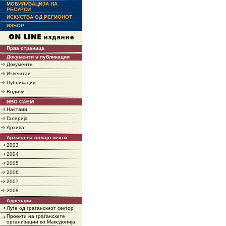
МОБИЛИЗАЦИЈА НА
РЕСУРСИ
ИСКУСТВА ОД РЕГИОНОТ
ИЗБОР
Прва страница
Документи и публикации
Документи
Извештаи
Публикации
Водичи
НВО САЕМ
Настани
Галерија
Архива
Архива на онлајн вести
2003
2004
2005
2006
2007
2008
Адресари
Луѓе од граганскиот сектор
Проекти на граѓанските
организации во Македонија