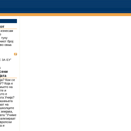
кот
о изнесам
е
 туку
ниот број
 во оваа
 ЗА ЕУ”
а
асени
јата
ја? Кои се
У? Која е
ањето на
те и
што е
та Унија?
рашањата
аат на
ошколците
 земјава,
ата “Учиме
реализираат
европски
а и