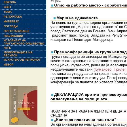
МЦМС
ЕВРОПА
Опис на работно место - соработни
СВЕТ
ТЕМА
РЕПОРТАЖА
Марш на еднаквостa
ИНТЕРВЈУ
На повик на група невладини организации п
ПОГЛЕДИ
учествуваа во „Маршот на еднаквоста“ во С
повод Светскиот ден на Ромите, 8-ми Апри
ПРЕТСТАВУВАЊЕ
Градскиот парк, покрај Владата на Републи
ПУБЛИКАЦИИ
и заврши на Плоштадот Македонија.
ИСТОРИЈАТ НА
ГРАЃАНСКОТО ОПШТЕСТВО
ЛУЃЕ
Прес конференција на група невла
МОБИЛИЗАЦИЈА НА
РЕСУРСИ
Група невладини организации од Македонија
ИСКУСТВА ОД РЕГИОНОТ
зачестеното кршење на човековите права и
ИЗБОР
полициска бруталност, реши да ја алармира
неодамнешните настани (
Куманово
,
Прилеп
постапки за утврдување на кривичната и по
одговорните лица и институции. По тој пов
конференција за печатот во хотелот Холиде
ДЕКЛАРАЦИЈА против пречекорува
овластувања на полицијата
НОВИНАРИ ЗА ПРАВА НА ЖЕНИТЕ И ДЕЦАТА
СРЕДИНА
„Книги за пластични пиштоли“
Во организација на невладината организаци