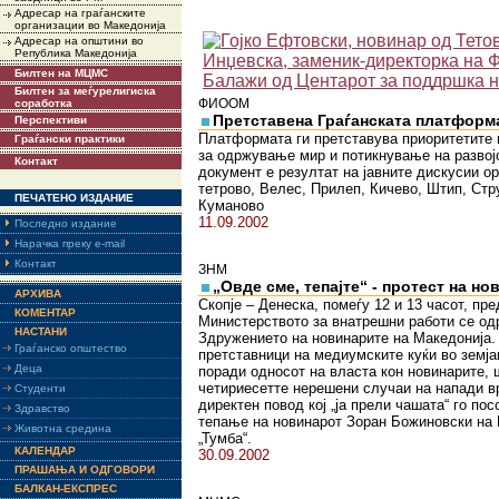
Адресар на граѓанските
организации во Македонија
Адресар на општини во
Република Македонија
Билтен на МЦМС
Билтен за меѓурелигиска
ФИООМ
соработка
Претставена Граѓанската платформа
Перспективи
Платформата ги претставува приоритетите 
Граѓански практики
за одржување мир и потикнување на развојо
Контакт
документ е резултат на јавните дискусии ор
тетрово, Велес, Прилеп, Кичево, Штип, Стр
ПЕЧАТЕНО ИЗДАНИЕ
Куманово
11.09.2002
Последно издание
Нарачка преку e-mail
Контакт
ЗНМ
„Овде сме, тепајте“ - протест на н
АРХИВА
Скопје – Денеска, помеѓу 12 и 13 часот, пре
КОМЕНТАР
Министерството за внатрешни работи се од
НАСТАНИ
Здружението на новинарите на Македонија.
Граѓанско општество
претставници на медиумските куќи во земја
Деца
поради односот на власта кон новинарите, 
четириесетте нерешени случаи на напади в
Студенти
директен повод кој „ја прели чашата“ го по
Здравство
тепање на новинарот Зоран Божиновски на
Животна средина
„Тумба“.
КАЛЕНДАР
30.09.2002
ПРАШАЊА И ОДГОВОРИ
БАЛКАН-ЕКСПРЕС