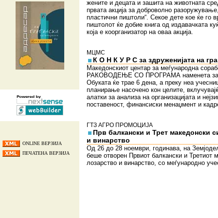
жените и децата и зашита на животната сре
првата акција за доброволно разоружување,
пластични пиштоли“. Секое дете кое ќе го в
пиштолот ќе добие книга од издавачката ку
која е коорганизатор на оваа акција.
МЦМС
К О Н К У Р С за здруженијата на гр
Македонскиот центар за меѓународна сорабо
РАКОВОДЕЊЕ СО ПРОГРАМА наменета за зд
Обуката ќе трае 6 дена, а преку неа учесниц
планирање насочено кон целите, вклучувајќи
алатки за анализа на организацијата и нејз
поставеност, финансиски менаџмент и кадр
ГТЗ АГРО ПРОМОЦИЈА
Прв балкански и Трет македонски 
и винарство
ONLINE ВЕРЗИЈА
Од 26 до 28 ноември, годинава, на Земјоде
ПЕЧАТЕНА ВЕРЗИЈА
беше отворен Првиот балкански и Третиот 
лозарство и винарство, со меѓународно уче