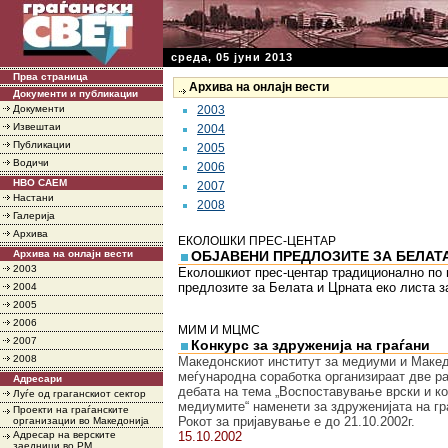
среда, 05 јуни 2013
Прва страница
Архива на онлајн вести
Документи и публикации
Документи
2003
Извештаи
2004
Публикации
2005
Водичи
2006
НВО САЕМ
2007
Настани
2008
Галерија
Архива
ЕКОЛОШКИ ПРЕС-ЦЕНТАР
Архива на онлајн вести
ОБЈАВЕНИ ПРЕДЛОЗИТЕ ЗА БЕЛАТА
2003
Еколошкиот прес-центар традиционално по п
предлозите за Белата и Црната еко листа з
2004
2005
2006
МИМ И МЦМС
2007
Конкурс за здруженија на граѓани
2008
Македонскиот институт за медиуми и Макед
меѓународна соработка организираат две ра
Адресари
дебата на тема „Воспоставување врски и к
Луѓе од граганскиот сектор
медиумите“ наменети за здруженијата на гр
Проекти на граѓанските
Рокот за пријавување е до 21.10.2002г.
организации во Македонија
Адресар на верските
15.10.2002
заедници во РМ