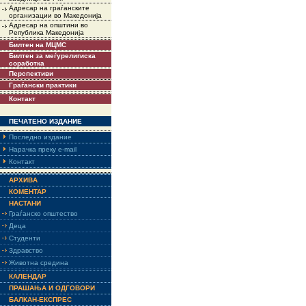
Адресар на граѓанските
организации во Македонија
Адресар на општини во
Република Македонија
Билтен на МЦМС
Билтен за меѓурелигиска
соработка
Перспективи
Граѓански практики
Контакт
ПЕЧАТЕНО ИЗДАНИЕ
Последно издание
Нарачка преку e-mail
Контакт
АРХИВА
КОМЕНТАР
НАСТАНИ
Граѓанско општество
Деца
Студенти
Здравство
Животна средина
КАЛЕНДАР
ПРАШАЊА И ОДГОВОРИ
БАЛКАН-ЕКСПРЕС