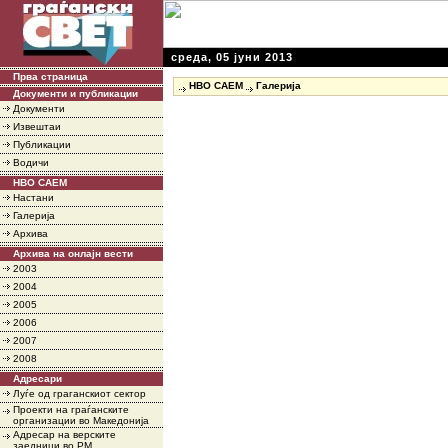
среда, 05 јуни 2013
Прва страница
НВО САЕМ
Галерија
Документи и публикации
Документи
Извештаи
Публикации
Водичи
НВО САЕМ
Настани
Галерија
Архива
Архива на онлајн вести
2003
2004
2005
2006
2007
2008
Адресари
Луѓе од граганскиот сектор
Проекти на граѓанските
организации во Македонија
Адресар на верските
заедници во РМ