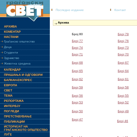
Последно издание
Контакт
Архива
АРХИВА
КОМЕНТАР
Број 80
Број 79
НАСТАНИ
Број 77
Број 76
Граѓанско општество
Деца
Број 74
Број 73
Студенти
Број 71
Број 70
Здравство
Број 68
Број 67
Животна средина
КАЛЕНДАР
Број 65
Број 64
ПРАШАЊА И ОДГОВОРИ
Број 62
Број 61
БАЛКАН-ЕКСПРЕС
ЕВРОПА
Број 59
Број 58
СВЕТ
ТЕМА
Број 56
Број 55
РЕПОРТАЖА
Број 53
Број 52
ИНТЕРВЈУ
ПОГЛЕДИ
Број 50
Број 49
ПРЕТСТАВУВАЊЕ
Број 47
Број 46
ПУБЛИКАЦИИ
ИСТОРИЈАТ НА
ГРАЃАНСКОТО ОПШТЕСТВО
ЛУЃЕ