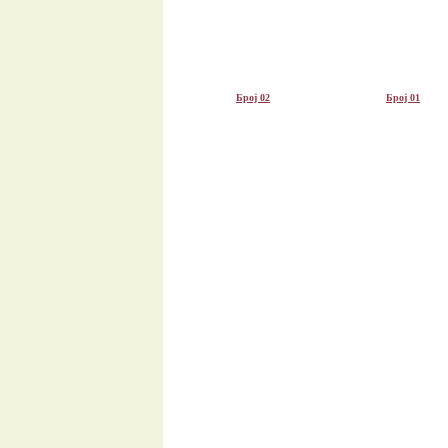
Број 02
Број 01