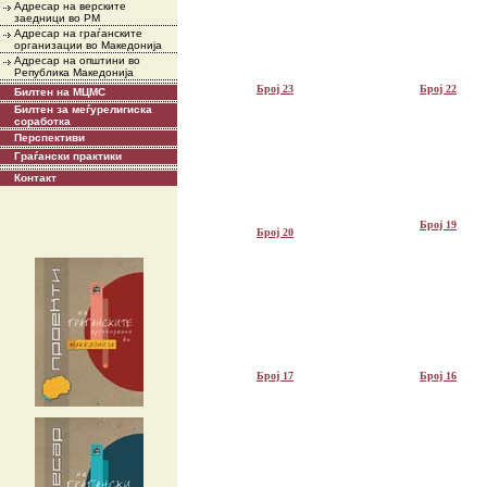
Адресар на верските
заедници во РМ
Адресар на граѓанските
организации во Македонија
Адресар на општини во
Република Македонија
Број 23
Број 22
Билтен на МЦМС
Билтен за меѓурелигиска
соработка
Перспективи
Граѓански практики
Контакт
Број 19
Број 20
Број 17
Број 16