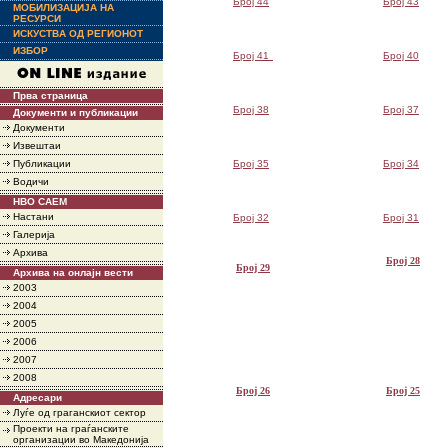
Број 44
Број 43
МОБИЛИЗАЦИЈА НА
РЕСУРСИ
ИСКУСТВА ОД РЕГИОНОТ
ИЗБОР
Број 41
Број 40
Прва страница
Број 38
Број 37
Документи и публикации
Документи
Извештаи
Публикации
Број 35
Број 34
Водичи
НВО САЕМ
Настани
Број 32
Број 31
Галерија
Архива
Број 28
Број 29
Архива на онлајн вести
2003
2004
2005
2006
2007
2008
Број 26
Број 25
Адресари
Луѓе од граганскиот сектор
Проекти на граѓанските
организации во Македонија