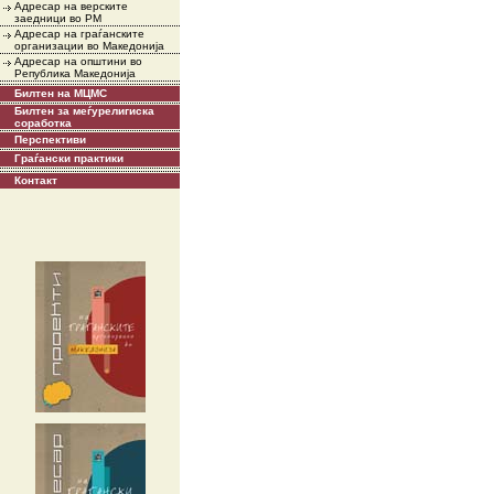
Адресар на верските
заедници во РМ
Адресар на граѓанските
организации во Македонија
Адресар на општини во
Република Македонија
Билтен на МЦМС
Билтен за меѓурелигиска
соработка
Перспективи
Граѓански практики
Контакт