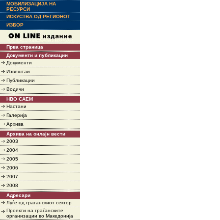
МОБИЛИЗАЦИЈА НА
РЕСУРСИ
ИСКУСТВА ОД РЕГИОНОТ
ИЗБОР
Прва страница
Документи и публикации
Документи
Извештаи
Публикации
Водичи
НВО САЕМ
Настани
Галерија
Архива
Архива на онлајн вести
2003
2004
2005
2006
2007
2008
Адресари
Луѓе од граганскиот сектор
Проекти на граѓанските
организации во Македонија