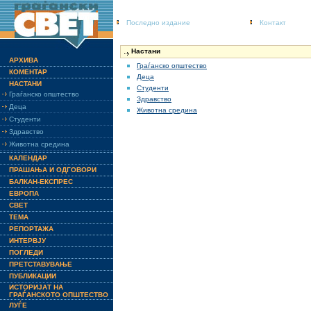
Последно издание
Контакт
Настани
АРХИВА
Граѓанско општество
КОМЕНТАР
Деца
НАСТАНИ
Студенти
Граѓанско општество
Здравство
Деца
Животна средина
Студенти
Здравство
Животна средина
КАЛЕНДАР
ПРАШАЊА И ОДГОВОРИ
БАЛКАН-ЕКСПРЕС
ЕВРОПА
СВЕТ
ТЕМА
РЕПОРТАЖА
ИНТЕРВЈУ
ПОГЛЕДИ
ПРЕТСТАВУВАЊЕ
ПУБЛИКАЦИИ
ИСТОРИЈАТ НА
ГРАЃАНСКОТО ОПШТЕСТВО
ЛУЃЕ