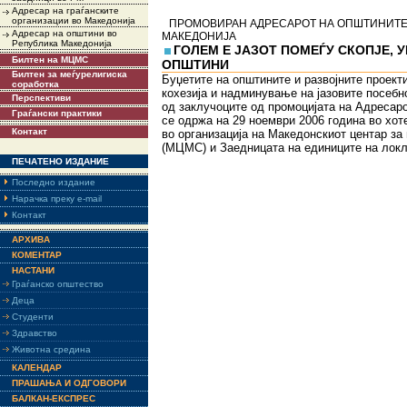
Адресар на граѓанските
организации во Македонија
ПРОМОВИРАН АДРЕСАРОТ НА ОПШТИНИТЕ
Адресар на општини во
МАКЕДОНИЈА
Република Македонија
ГОЛЕМ Е ЈАЗОТ ПОМЕЃУ СКОПЈЕ, 
Билтен на МЦМС
ОПШТИНИ
Билтен за меѓурелигиска
Буџетите на општините и развојните проекти
соработка
кохезија и надминување на јазовите посебн
Перспективи
од заклучоците од промоцијата на Адресар
Граѓански практики
се одржа на 29 ноември 2006 година во хот
Контакт
во организација на Македонскиот центар за
(МЦМС) и Заедницата на единиците на лок
ПЕЧАТЕНО ИЗДАНИЕ
Последно издание
Нарачка преку e-mail
Контакт
АРХИВА
КОМЕНТАР
НАСТАНИ
Граѓанско општество
Деца
Студенти
Здравство
Животна средина
КАЛЕНДАР
ПРАШАЊА И ОДГОВОРИ
БАЛКАН-ЕКСПРЕС