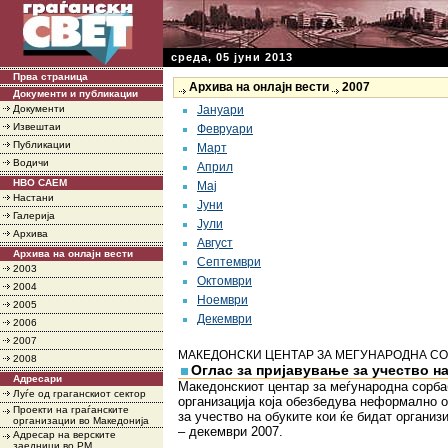
среда, 05 јуни 2013
Прва страница
Архива на онлајн вести
2007
Документи и публикации
Документи
Јануари
Извештаи
Февруари
Публикации
Март
Водичи
Април
НВО САЕМ
Мај
Настани
Јуни
Галерија
Јули
Архива
Август
Архива на онлајн вести
Септември
2003
Октомври
2004
Ноември
2005
Декември
2006
2007
МАКЕДОНСКИ ЦЕНТАР ЗА МЕГУНАРОДНА СО
2008
Оглас за пријавување за учество н
Адресари
Македонскиот центар за меѓународна сорб
Луѓе од граганскиот сектор
организација која обезбедува неформално 
Проекти на граѓанските
за учество на обуките кои ќе бидат организ
организации во Македонија
– декември 2007.
Адресар на верските
заедници во РМ