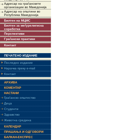
Адресар на граѓанските
организации во Македонија
Адресар на општини во
Република Македонија
Билтен на МЦМС
Билтен за меѓурелигиска
соработка
Перспективи
Граѓански практики
Контакт
ПЕЧАТЕНО ИЗДАНИЕ
Последно издание
Нарачка преку e-mail
Контакт
АРХИВА
КОМЕНТАР
НАСТАНИ
Граѓанско општество
Деца
Студенти
Здравство
Животна средина
КАЛЕНДАР
ПРАШАЊА И ОДГОВОРИ
БАЛКАН-ЕКСПРЕС