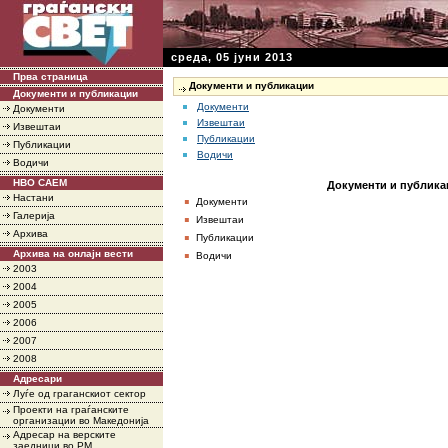
среда, 05 јуни 2013
Прва страница
Документи и публикации
Документи и публикации
Документи
Документи
Извештаи
Извештаи
Публикации
Публикации
Водичи
Водичи
НВО САЕМ
Документи и публик
Настани
▪
Документи
Галерија
▪
Извештаи
Архива
▪
Публикации
▪
Архива на онлајн вести
Водичи
2003
2004
2005
2006
2007
2008
Адресари
Луѓе од граганскиот сектор
Проекти на граѓанските
организации во Македонија
Адресар на верските
заедници во РМ