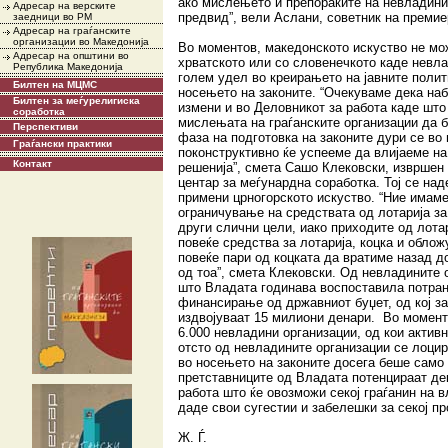
ако мислењето и препораките на невладини
Адресар на верските
предвид”, вели Аслани, советник на премие
заедници во РМ
Адресар на граѓанските
организации во Македонија
Во моментов, македонското искуство не мо
Адресар на општини во
хрватското или со словенечкото каде невл
Република Македонија
голем удел во креирањето на јавните полит
Билтен на МЦМС
носењето на законите. “Очекуваме дека на
Билтен за меѓурелигиска
измени и во Деловникот за работа каде што
соработка
мислењата на граѓанските организации да б
Перспективи
фаза на подготовка на законите дури се во 
Граѓански практики
поконструктивно ќе успееме да влијаеме на
Контакт
решенија”, смета Сашо Клековски, извршен
центар за меѓунардна соработка. Тој се над
примени црногорското искуство. “Ние имаме
ограничување на средствата од лотарија за
други слични цели, иако приходите од лотар
повеќе средства за лотарија, коцка и обло
повеќе пари од коцката да вратиме назад д
од тоа”, смета Клековски. Од невладините 
што Владата годинава воспоставила потран
финансирање од државниот буџет, од кој з
издвојуваат 15 милиони денари. Во момент
6.000 невладини организации, од кои активн
отсто од невладините организации се лоцир
во носењето на законите досега беше само 
претставниците од Владата потенцираат де
работа што ќе овозможи секој граѓанин на 
даде свои сугестии и забелешки за секој пр
Ж. Ѓ.