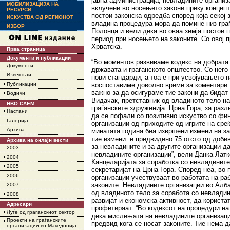
јавна администрација, невладините организ
МОБИЛИЗАЦИЈА НА
вклучени во носењето закони преку концепто
РЕСУРСИ
постои законска одредба според која секој 
ИСКУСТВА ОД РЕГИОНОТ
владина процедура мора да помине низ граѓ
ИЗБОР
Полонца и вели дека во оваа земја постои 
период при носењето на законите. Со овој 
Хрватска.
Прва страница
Документи и публикации
“Во моментов развиваме кодекс на добрата
Документи
државата и граѓанското општество. Со него
Извештаи
нови стандарди, а тоа е при усвојувањето н
Публикации
воспоставиме доволно време за коментари.
важно за да осигураме тие закони да бидат 
Водичи
Видачак, претставник од владиното тело на
НВО САЕМ
граѓанските здруженија. Црна Гора, за разл
Настани
да се пофали со позитивно искуство со фи
Галерија
организации од приходите од игрите на среќа
Архива
минатата година беа извршени измени на зак
тие измени е предвидено 75 отсто од добив
Архива на онлајн вести
за невладините и за другите организации да
2003
невладините организации”, вели Данка Лат
2004
Канцеларијата за соработка со невладините
2005
секретаријат на Црна Гора. Според неа, во
2006
организации учествуваат во работата на ра
законите. Невладините организации во Алба
2007
од владиното тело за соработа со невладин
2008
развијат и економска активност, да користа
Адресари
профитираат. “Во кодексот на процедури на
Луѓе од граганскиот сектор
дека мислењата на невладините организаци
Проекти на граѓанските
предвид кога се носат законите. Тие нема 
организации во Македонија