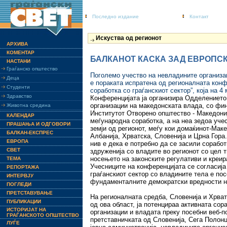
Последно издание
Контакт
Искуства од регионот
АРХИВА
КОМЕНТАР
БАЛКАНОТ КАСКА ЗАД ЕВРОПС
НАСТАНИ
Граѓанско општество
Поголемо учество на невладините организа
Деца
е пораката испратена од регионалната кон
Студенти
соработка со граѓанскиот сектор”, која на 4
Здравство
Конференцијата ја организира Одделението
организации на македонската влада, со фи
Животна средина
Институтот Отворено општество - Македони
КАЛЕНДАР
меѓународна соработка, а на неа зедоа уче
ПРАШАЊА И ОДГОВОРИ
земји од регионот, меѓу кои домаќинот-Маке
БАЛКАН-ЕКСПРЕС
Албанија, Хрватска, Словенија и Црна Гора
ЕВРОПА
нив е дека е потребно да се засили соработ
СВЕТ
здруженија со владите во регионот со цел 
носењето на законските регулативи и креир
ТЕМА
Учесниците на конференцијата се согласија
РЕПОРТАЖА
граѓанскиот сектор со владините тела е пос
ИНТЕРВЈУ
фундаменталните демократски вредности на
ПОГЛЕДИ
ПРЕТСТАВУВАЊЕ
На регионалната средба, Словенија и Хрват
ПУБЛИКАЦИИ
од ова област, ја потенцираа активната со
ИСТОРИЈАТ НА
организации и владата преку посебни веб-п
ГРАЃАНСКОТО ОПШТЕСТВО
претставничката од Словенија, Сега Полонц
ЛУЃЕ